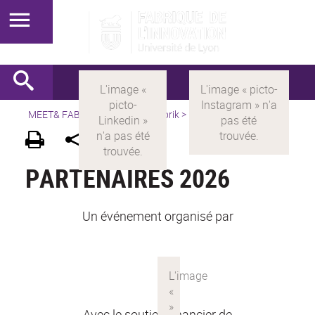
MEET& FABRIK
>
FR
> meet&fabrik >
Partenaires
PARTENAIRES 2026
Un événement organisé par
Avec le soutien financier de