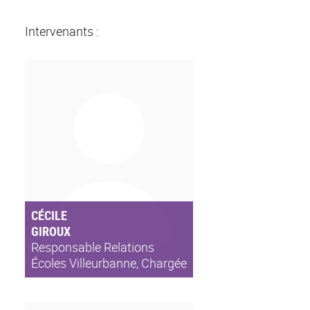
Intervenants :
CÉCILE
GIROUX
Responsable Relations
Écoles Villeurbanne, Chargée
Recrutement chez Alstom
Digital & Integrated Systems