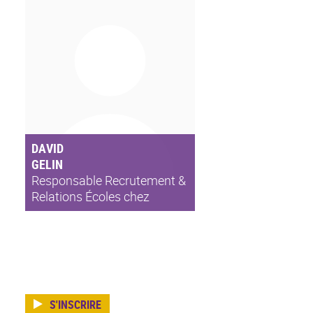
France
DAVID
GELIN
Responsable Recrutement &
Relations Écoles chez
Alstom Digital & Integrated
Systems France
S'INSCRIRE