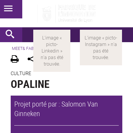
MEET& FABRIK
>
FR
>
Exposants
CULTURE
OPALINE
Salomon Van
Ginneken